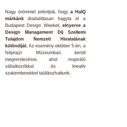
Nagy örömmel jelentjük, hogy 
a HalQ 
márkánk
 diadalittasan hagyta el a 
Budapest Design Weeket, 
elnyerve a 
Design Management Díj Szellemi 
Tulajdon Nemzeti Hivatalának 
különdíját.
 Az esemény október 5-én, a 
Néprajzi Múzeumban került 
megrendezésre, ahol inspiráló 
vállalkozókkal és kreatív 
szakemberekkel találkozhattunk.