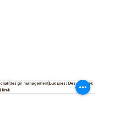
nyiunk számára szebb és élhetőbb lesz.
díjak
design management
Budapest Design Week
Hírek