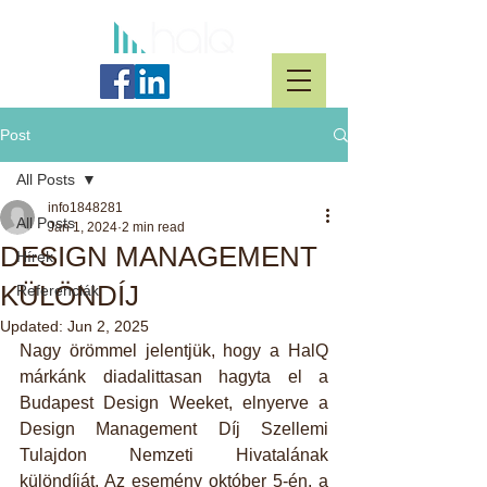
Post
All Posts
info1848281
All Posts
Jan 1, 2024
2 min read
DESIGN MANAGEMENT
Hírek
KÜLÖNDÍJ
Referenciák
Updated:
Jun 2, 2025
Nagy örömmel jelentjük, hogy a HalQ 
márkánk diadalittasan hagyta el a 
Budapest Design Weeket, elnyerve a 
Design Management Díj Szellemi 
Tulajdon Nemzeti Hivatalának 
különdíját. Az esemény október 5-én, a 