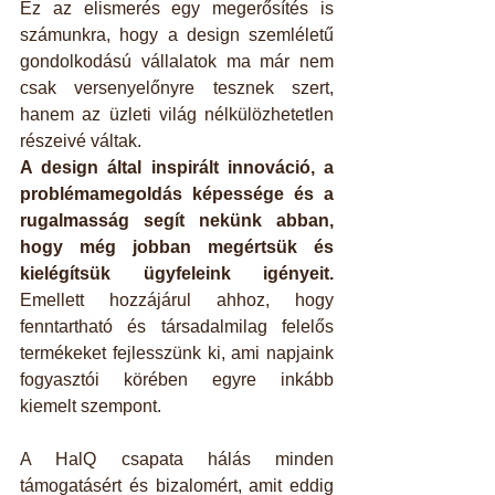
Ez az elismerés egy megerősítés is 
számunkra, hogy a design szemléletű 
gondolkodású vállalatok ma már nem 
csak versenyelőnyre tesznek szert, 
hanem az üzleti világ nélkülözhetetlen 
részeivé váltak.
A design által inspirált innováció, a 
problémamegoldás képessége és a 
rugalmasság segít nekünk abban, 
hogy még jobban megértsük és 
kielégítsük ügyfeleink igényeit.
Emellett hozzájárul ahhoz, hogy 
fenntartható és társadalmilag felelős 
termékeket fejlesszünk ki, ami napjaink 
fogyasztói körében egyre inkább 
kiemelt szempont.
A HalQ csapata hálás minden 
támogatásért és bizalomért, amit eddig 